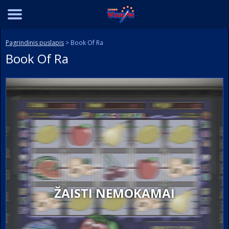
Pagrindinis puslapis
> Book Of Ra
Book Of Ra
ŽAISTI NEMOKAMAI