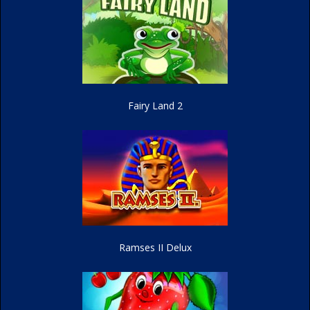
Fairy Land 2
Ramses II Delux