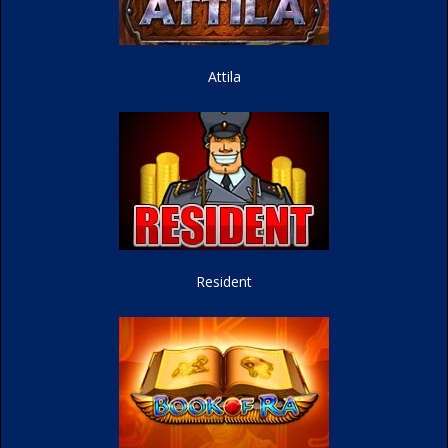
Attila
Resident