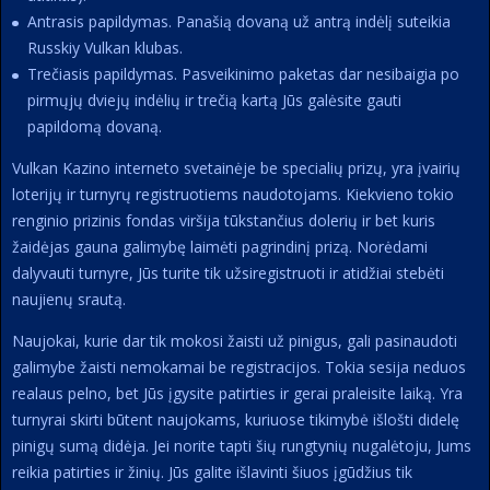
Antrasis papildymas. Panašią dovaną už antrą indėlį suteikia
Russkiy Vulkan klubas.
Trečiasis papildymas. Pasveikinimo paketas dar nesibaigia po
pirmųjų dviejų indėlių ir trečią kartą Jūs galėsite gauti
papildomą dovaną.
Vulkan Kazino interneto svetainėje be specialių prizų, yra įvairių
loterijų ir turnyrų registruotiems naudotojams. Kiekvieno tokio
renginio prizinis fondas viršija tūkstančius dolerių ir bet kuris
žaidėjas gauna galimybę laimėti pagrindinį prizą. Norėdami
dalyvauti turnyre, Jūs turite tik užsiregistruoti ir atidžiai stebėti
naujienų srautą.
Naujokai, kurie dar tik mokosi žaisti už pinigus, gali pasinaudoti
galimybe žaisti nemokamai be registracijos. Tokia sesija neduos
realaus pelno, bet Jūs įgysite patirties ir gerai praleisite laiką. Yra
turnyrai skirti būtent naujokams, kuriuose tikimybė išlošti didelę
pinigų sumą didėja. Jei norite tapti šių rungtynių nugalėtoju, Jums
reikia patirties ir žinių. Jūs galite išlavinti šiuos įgūdžius tik