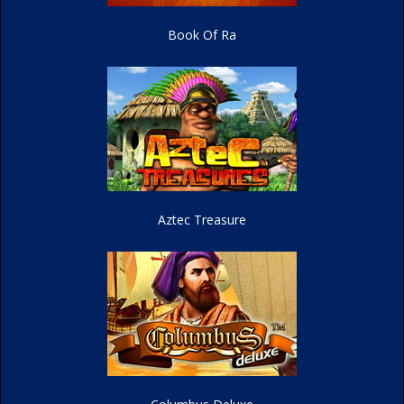
Book Of Ra
Aztec Treasure