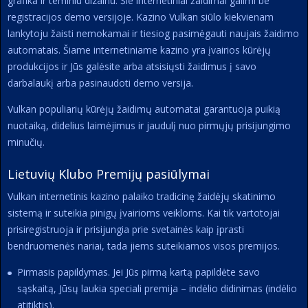
grafika ir teminiu dizainu. Šie internetiniai žaidimai galimi be
registracijos demo versijoje. Kazino Vulkan siūlo kiekvienam
lankytoju žaisti nemokamai ir tiesiog pasimėgauti naujais žaidimo
automatais. Šiame internetiniame kazino yra įvairios kūrėjų
produkcijos ir Jūs galėsite arba atsisiųsti žaidimus į savo
darbalaukį arba pasinaudoti demo versija.
Vulkan populiarių kūrėjų žaidimų automatai garantuoja puikią
nuotaiką, didelius laimėjimus ir jaudulį nuo pirmųjų prisijungimo
minučių.
Lietuvių Klubo Premijų pasiūlymai
Vulkan internetinis kazino palaiko tradicinę žaidėjų skatinimo
sistemą ir suteikia pinigų įvairioms veikloms. Kai tik vartotojai
prisiregistruoja ir prisijungia prie svetainės kaip įprasti
bendruomenės nariai, tada jiems suteikiamos visos premijos.
Pirmasis papildymas. Jei Jūs pirmą kartą papildėte savo
sąskaitą, Jūsų laukia speciali premija – indėlio didinimas (indėlio
atitiktis).