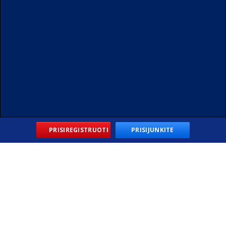
PRISIREGISTRUOTI
PRISIJUNKITE
KAZINO PREMIJOS
TIKRI PINIGAI
NEMOKAMI SUKIMAI
SUSISIEKITE SU MUMIS
PASIRINKITE KALBĄ
MŪSŲ PARTNERIAI