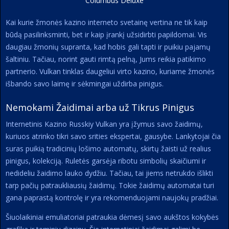
Columbus Deluxe
Kai kurie žmonės kazino interneto svetainę vertina ne tik kaip
būdą pasilinksminti, bet ir kaip įrankį užsidirbti papildomai. Vis
daugiau žmonių supranta, kad hobis gali tapti ir puikiu pajamų
šaltiniu. Tačiau, norint gauti rimtą pelną, Jums reikia patikimo
partnerio. Vulkan tinklas daugeliui virto kazino, kuriame žmonės
išbando savo laimę ir sėkmingai uždirba pinigus.
Nemokami Žaidimai arba už Tikrus Pinigus
Internetinis Kazino Russkiy Vulkan yra įžymus savo žaidimų,
kuriuos atrinko tikri savo srities ekspertai, gausybe. Lankytojai čia
suras puikią tradicinių lošimo automatų, skirtų žaisti už realius
pinigus, kolekciją. Ruletės garsėja ribotu simbolių skaičiumi ir
nedideliu žaidimo lauko dydžiu. Tačiau, tai jiems netrukdo išlikti
tarp pačių patraukliausių žaidimų. Tokie žaidimų automatai turi
gana paprastą kontrolę ir yra rekomenduojami naujokų pradžiai.
Šiuolaikiniai emuliatoriai patraukia dėmesį savo aukštos kokybės