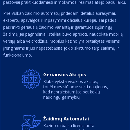
pastoviai praktikuodamiesi ir mokymosi režimas atėjo pačiu laiku.
Prie Vulkan žaidimo automatų pridedami detalūs aprašymai,
ekspertų apžvalgos ir ir pažymimi oficialūs kūrėjai. Tai padės
pasirinkti geriausią žaidimo variantą ir garantuos sąžiningą
žaidimą. Jei pagrindiniai ištekliai buvo apriboti, naudokite mobilią
versiją arba veidrodžius. Mobilus kazino yra pritaikytas visiems
įrenginiams ir Jūs nepastebėsite jokio skirtumo tarp žaidimų ir
funkcionalumo.
Geriausios Akcijos
Klube vyksta visokios akcijos,
todėl mes siūlome sekti naujienas,
kad nepraleistumėte bet kokių
naudingų galimybių
Žaidimų Automatai
Kazino dirba su licencijuota